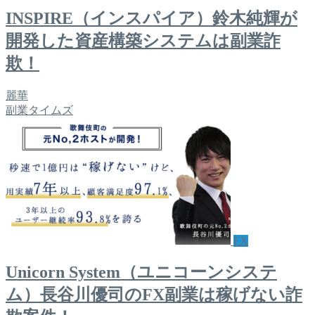
INSPIRE（インスパイア）鈴木純輝が
開発した資産構築システムは副業詐
欺！
麗華
副業タイムズ
FX
Unicorn System（ユニコーンシステ
ム）長谷川優司のFX副業は稼げない詐