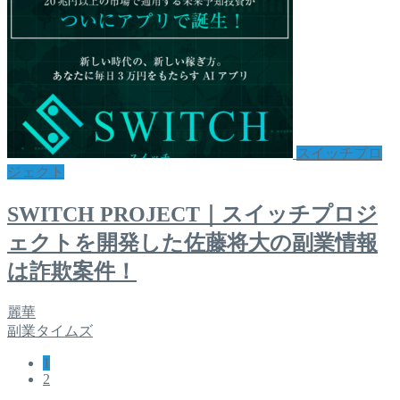
スイッチプロ
ジェクト
SWITCH PROJECT｜スイッチプロジ
ェクトを開発した佐藤将大の副業情報
は詐欺案件！
麗華
副業タイムズ
1
2