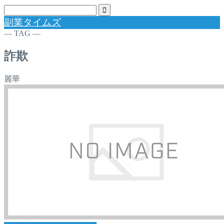
副業タイムズ
― TAG ―
詐欺
麗華