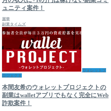
ュニティ案件！
麗華
副業タイムズ
ウォレットプ
ロジェクト
本間友希のウォレットプロジェクトの
副業はwalletアプリでもなく完全にWeb
詐欺案件！