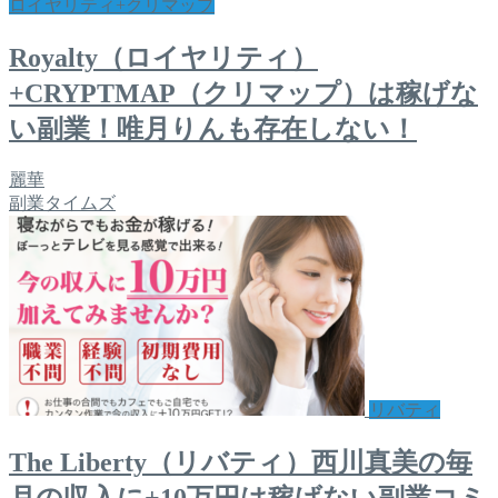
ロイヤリティ+クリマップ
Royalty（ロイヤリティ）
+CRYPTMAP（クリマップ）は稼げな
い副業！唯月りんも存在しない！
麗華
副業タイムズ
リバティ
The Liberty（リバティ）西川真美の毎
月の収入に+10万円は稼げない副業コミ