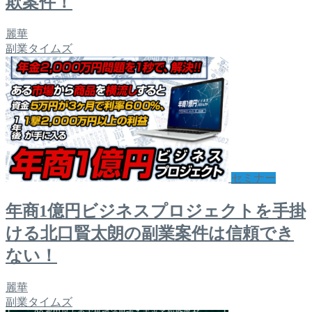
欺案件！
麗華
副業タイムズ
セミナー
年商1億円ビジネスプロジェクトを手掛
ける北口賢太朗の副業案件は信頼でき
ない！
麗華
副業タイムズ