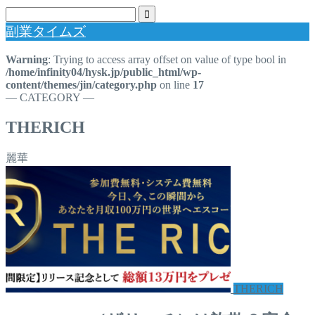
副業タイムズ
Warning
: Trying to access array offset on value of type bool in
/home/infinity04/hysk.jp/public_html/wp-
content/themes/jin/category.php
on line
17
― CATEGORY ―
THERICH
麗華
THERICH