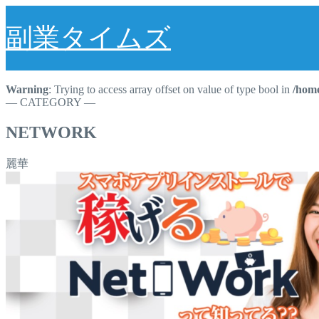
副業タイムズ
Warning
: Trying to access array offset on value of type bool in
/home
― CATEGORY ―
NETWORK
麗華