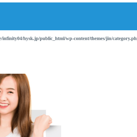
/infinity04/hysk.jp/public_html/wp-content/themes/jin/category.p