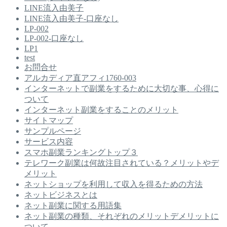
LINE流入由美子
LINE流入由美子-口座なし
LP-002
LP-002-口座なし
LP1
test
お問合せ
アルカディア直アフィ1760-003
インターネットで副業をするために大切な事、心得に
ついて
インターネット副業をすることのメリット
サイトマップ
サンプルページ
サービス内容
スマホ副業ランキングトップ３
テレワーク副業は何故注目されている？メリットやデ
メリット
ネットショップを利用して収入を得るための方法
ネットビジネスとは
ネット副業に関する用語集
ネット副業の種類、それぞれのメリットデメリットに
ついて