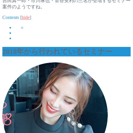
吉田真一郎・市川琢也・菅谷安利の三名が登壇するセミナー
案件のようですね。
Contents
[
hide
]
2018年から行われているセミナー