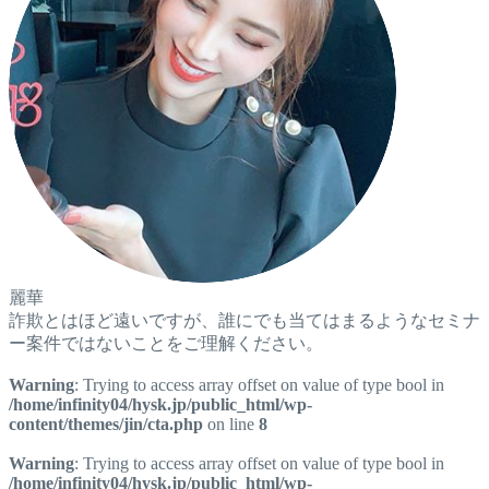
麗華
詐欺とはほど遠いですが、誰にでも当てはまるようなセミナ
ー案件ではないことをご理解ください。
Warning
: Trying to access array offset on value of type bool in
/home/infinity04/hysk.jp/public_html/wp-
content/themes/jin/cta.php
on line
8
Warning
: Trying to access array offset on value of type bool in
/home/infinity04/hysk.jp/public_html/wp-