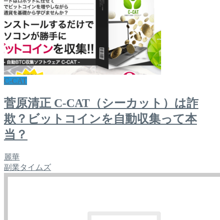
C-CAT
菅原清正 C-CAT（シーカット）は詐
欺？ビットコインを自動収集って本
当？
麗華
副業タイムズ