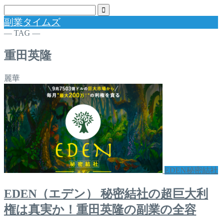
副業タイムズ
― TAG ―
重田英隆
麗華
EDEN秘密結社
EDEN（エデン） 秘密結社の超巨大利
権は真実か！重田英隆の副業の全容