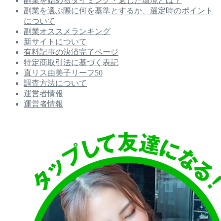
副業を始めるタイミング・適した環境とは？
副業を選ぶ際に何を基準とするか、選定時のポイント
について
副業オススメランキング
新サイトについて
有料記事の決済完了ページ
特定商取引法に基づく表記
直リス由美子リーフ50
調査方法について
運営者情報
運営者情報