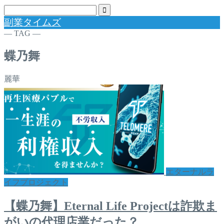
副業タイムズ
― TAG ―
蝶乃舞
麗華
エターナルラ
イフプロジェクト
【蝶乃舞】Eternal Life Projectは詐欺ま
がいの代理店業だった？