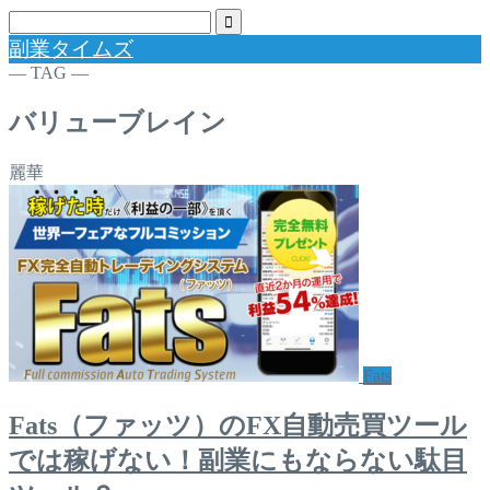
副業タイムズ
― TAG ―
バリューブレイン
麗華
Fats
Fats（ファッツ）のFX自動売買ツール
では稼げない！副業にもならない駄目