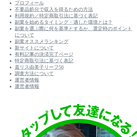
プロフィール
不要品処分で収入を得るための方法
利用規約／特定商取引法に基づく表記
副業を始めるタイミング・適した環境とは？
副業を選ぶ際に何を基準とするか、選定時のポイント
について
副業オススメランキング
新サイトについて
有料記事の決済完了ページ
特定商取引法に基づく表記
直リス由美子リーフ50
調査方法について
運営者情報
運営者情報