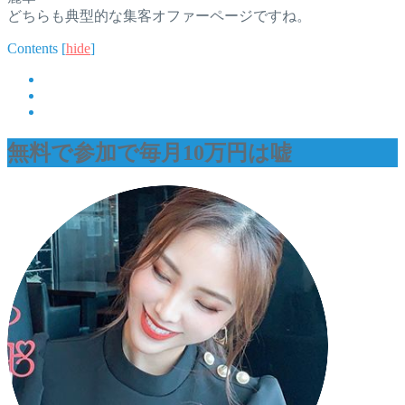
どちらも典型的な集客オファーページですね。
Contents
[
hide
]
無料で参加で毎月10万円は嘘