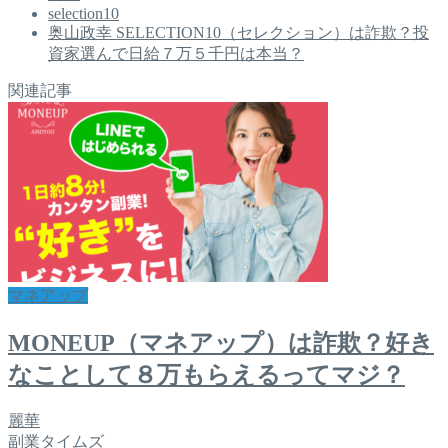
selection10
奥山政幸 SELECTION10（セレクション）は詐欺？投
資家選んで日給７万５千円は本当？
関連記事
マネアップ
MONEUP（マネアップ）は詐欺？好き
なことして８万もらえるってマジ？
麗華
副業タイムズ