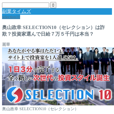
副業タイムズ
selection10
奥山政幸 SELECTION10（セレクション）は詐
欺？投資家選んで日給７万５千円は本当？
麗華
奥山政幸 SELECTION10（セレクション）