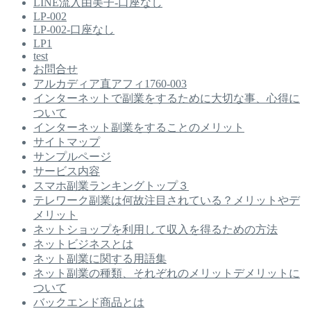
LINE流入由美子-口座なし
LP-002
LP-002-口座なし
LP1
test
お問合せ
アルカディア直アフィ1760-003
インターネットで副業をするために大切な事、心得に
ついて
インターネット副業をすることのメリット
サイトマップ
サンプルページ
サービス内容
スマホ副業ランキングトップ３
テレワーク副業は何故注目されている？メリットやデ
メリット
ネットショップを利用して収入を得るための方法
ネットビジネスとは
ネット副業に関する用語集
ネット副業の種類、それぞれのメリットデメリットに
ついて
バックエンド商品とは