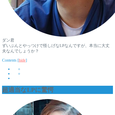
ダン君
ずいぶんとやっつけで怪しげなLPなんですが、本当に大丈
夫なんでしょうか？
Contents
[
hide
]
超適当なLPに驚愕