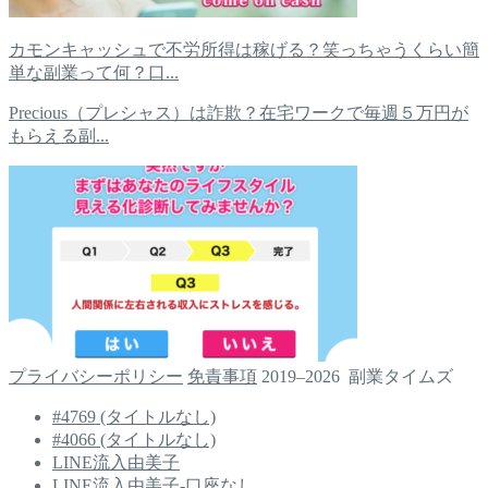
カモンキャッシュで不労所得は稼げる？笑っちゃうくらい簡
単な副業って何？口...
Precious（プレシャス）は詐欺？在宅ワークで毎週５万円が
もらえる副...
プライバシーポリシー
免責事項
2019–2026 副業タイムズ
#4769 (タイトルなし)
#4066 (タイトルなし)
LINE流入由美子
LINE流入由美子-口座なし