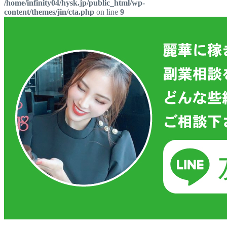
/home/infinity04/hysk.jp/public_html/wp-
content/themes/jin/cta.php
on line
9