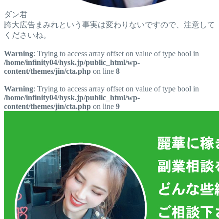
ダン君
誇大広告まみれという事実は変わりないですので、注意して
くださいね。
Warning
: Trying to access array offset on value of type bool in
/home/infinity04/hysk.jp/public_html/wp-
content/themes/jin/cta.php
on line
8
Warning
: Trying to access array offset on value of type bool in
/home/infinity04/hysk.jp/public_html/wp-
content/themes/jin/cta.php
on line
9