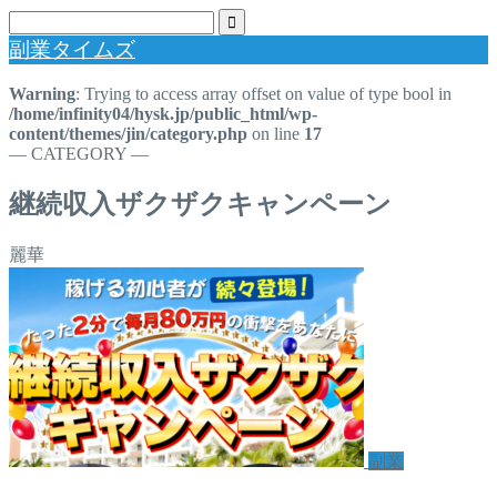
副業タイムズ
Warning
: Trying to access array offset on value of type bool in
/home/infinity04/hysk.jp/public_html/wp-
content/themes/jin/category.php
on line
17
― CATEGORY ―
継続収入ザクザクキャンペーン
麗華
副業