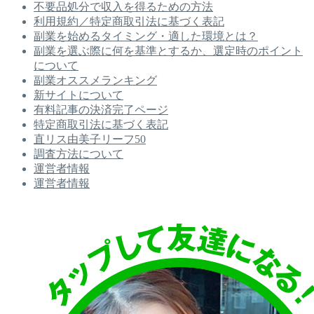
不要品処分で収入を得るための方法
利用規約／特定商取引法に基づく表記
副業を始めるタイミング・適した環境とは？
副業を選ぶ際に何を基準とするか、選定時のポイント
について
副業オススメランキング
新サイトについて
有料記事の決済完了ページ
特定商取引法に基づく表記
直リス由美子リーフ50
調査方法について
運営者情報
運営者情報