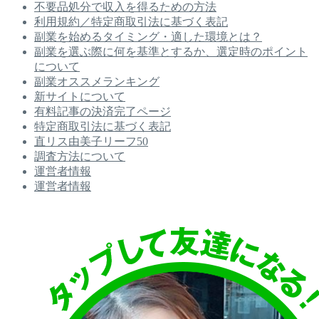
不要品処分で収入を得るための方法
利用規約／特定商取引法に基づく表記
副業を始めるタイミング・適した環境とは？
副業を選ぶ際に何を基準とするか、選定時のポイント
について
副業オススメランキング
新サイトについて
有料記事の決済完了ページ
特定商取引法に基づく表記
直リス由美子リーフ50
調査方法について
運営者情報
運営者情報