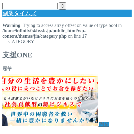
副業タイムズ
Warning
: Trying to access array offset on value of type bool in
/home/infinity04/hysk.jp/public_html/wp-
content/themes/jin/category.php
on line
17
― CATEGORY ―
支援ONE
麗華
副業