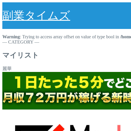
副業タイムズ
Warning
: Trying to access array offset on value of type bool in
/home
― CATEGORY ―
マイリスト
麗華