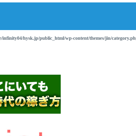
/infinity04/hysk.jp/public_html/wp-content/themes/jin/category.p