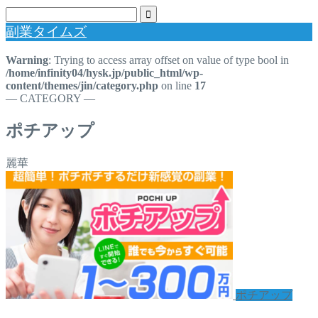
副業タイムズ
Warning
: Trying to access array offset on value of type bool in
/home/infinity04/hysk.jp/public_html/wp-
content/themes/jin/category.php
on line
17
― CATEGORY ―
ポチアップ
麗華
ポチアップ