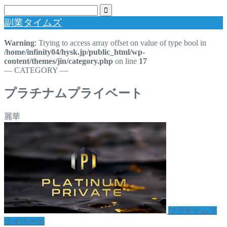
副業タイムズ
Warning
: Trying to access array offset on value of type bool in
/home/infinity04/hysk.jp/public_html/wp-
content/themes/jin/category.php
on line
17
― CATEGORY ―
プラチナムプライベート
麗華
プラチナムプ
ライベート