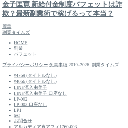
金子匡寛 新給付金制度バフェットは詐
欺？最新副業術で稼げるって本当？
麗華
副業タイムズ
HOME
副業
バフェット
プライバシーポリシー
免責事項
2019–2026 副業タイムズ
#4769 (タイトルなし)
#4066 (タイトルなし)
LINE流入由美子
LINE流入由美子-口座なし
LP-002
LP-002-口座なし
LP1
test
お問合せ
アルカディア直アフィ1760-003