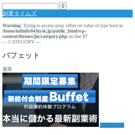
副業タイムズ
Warning
: Trying to access array offset on value of type bool in
/home/infinity04/hysk.jp/public_html/wp-
content/themes/jin/category.php
on line
17
― CATEGORY ―
バフェット
麗華
バフェット