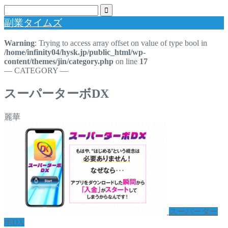
副業タイムズ
Warning
: Trying to access array offset on value of type bool in
/home/infinity04/hysk.jp/public_html/wp-
content/themes/jin/category.php
on line
17
― CATEGORY ―
スーパーターボDX
麗華
スーパーター
ボDX