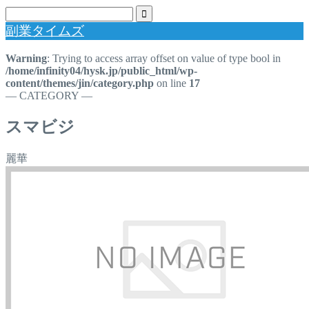
副業タイムズ
Warning
: Trying to access array offset on value of type bool in
/home/infinity04/hysk.jp/public_html/wp-
content/themes/jin/category.php
on line
17
― CATEGORY ―
スマビジ
麗華