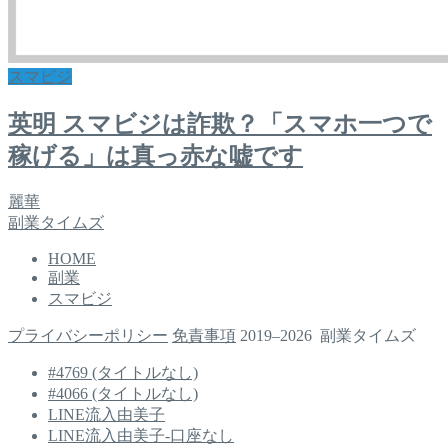
スマビジ
英明 スマビジは詐欺？「スマホ一つで
稼げる」は真っ赤な嘘です
麗華
副業タイムズ
HOME
副業
スマビジ
プライバシーポリシー
免責事項
2019–2026 副業タイムズ
#4769 (タイトルなし)
#4066 (タイトルなし)
LINE流入由美子
LINE流入由美子-口座なし