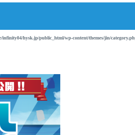
/infinity04/hysk.jp/public_html/wp-content/themes/jin/category.p