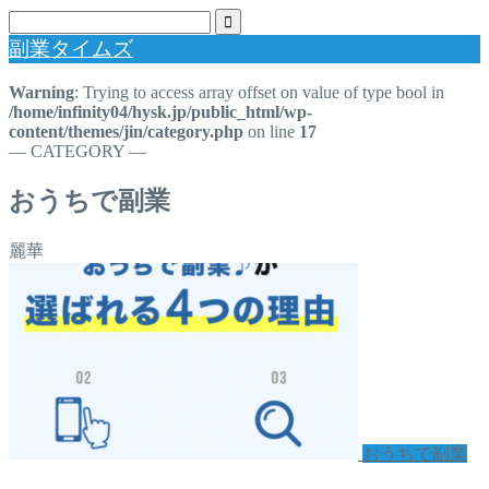
副業タイムズ
Warning
: Trying to access array offset on value of type bool in
/home/infinity04/hysk.jp/public_html/wp-
content/themes/jin/category.php
on line
17
― CATEGORY ―
おうちで副業
麗華
おうちで副業