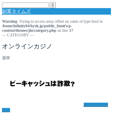
副業タイムズ
Warning
: Trying to access array offset on value of type bool in
/home/infinity04/hysk.jp/public_html/wp-
content/themes/jin/category.php
on line
17
― CATEGORY ―
オンラインカジノ
麗華
オンラインカ
ジノ