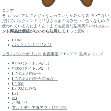
コン太
そうだね！悪いことじゃないっていうかみんな気づいてない
だけでバックエンド商品はさっきの例みたいに色々なもので
使われているんだよ！あくまでも悪質な副業案件の
バックエ
ンド商品は価値がないから注意して！
って意味！
HOME
バックエンド商品とは
プライバシーポリシー
免責事項
2019–2026 副業タイムズ
#4769 (タイトルなし)
#4066 (タイトルなし)
LINE流入由美子
LINE流入由美子-口座なし
LP-002
LP-002-口座なし
LP1
test
お問合せ
アルカディア直アフィ1760-003