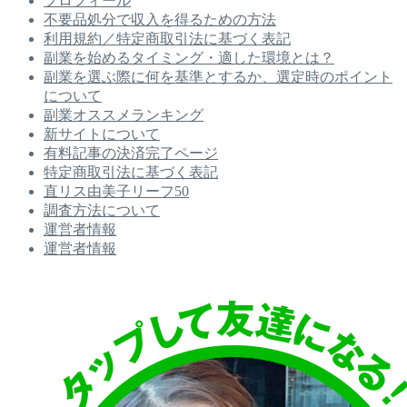
プロフィール
不要品処分で収入を得るための方法
利用規約／特定商取引法に基づく表記
副業を始めるタイミング・適した環境とは？
副業を選ぶ際に何を基準とするか、選定時のポイント
について
副業オススメランキング
新サイトについて
有料記事の決済完了ページ
特定商取引法に基づく表記
直リス由美子リーフ50
調査方法について
運営者情報
運営者情報